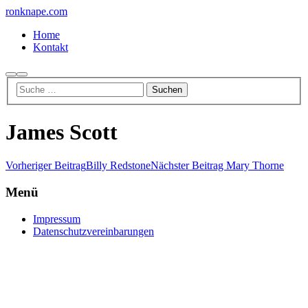
ronknape.com
Home
Kontakt
Suchen
Hauptmenü
James Scott
Vorheriger Beitrag
Billy Redstone
Nächster Beitrag
Mary Thorne
Menü
Impressum
Datenschutzvereinbarungen